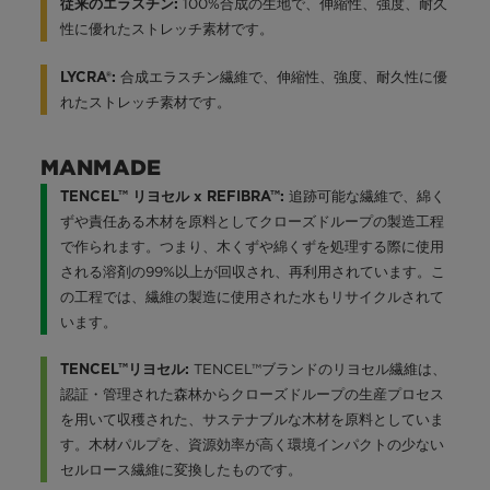
100%合成の生地で、伸縮性、強度、耐久
従来のエラスチン:
性に優れたストレッチ素材です。
合成エラスチン繊維で、伸縮性、強度、耐久性に優
LYCRA®:
れたストレッチ素材です。
MANMADE
追跡可能な繊維で、綿く
TENCEL™ リヨセル x REFIBRA™:
ずや責任ある木材を原料としてクローズドループの製造工程
で作られます。つまり、木くずや綿くずを処理する際に使用
される溶剤の99%以上が回収され、再利用されています。こ
の工程では、繊維の製造に使用された水もリサイクルされて
います。
TENCEL™ブランドのリヨセル繊維は、
TENCEL™リヨセル:
認証・管理された森林からクローズドループの生産プロセス
を用いて収穫された、サステナブルな木材を原料としていま
す。木材パルプを、資源効率が高く環境インパクトの少ない
セルロース繊維に変換したものです。