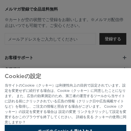
メルマガ登録で全品送料無料
※カートが空の状態でご登録をお願いします。※メルマガ配信停
止はいつでも可能です。ご安心ください。
登録する
お客様サポート
各種規約
Cookieの設定
会社情報
当サイトのCookie（クッキー）は利便性向上の目的で設定されています。設
定を変更せずに続行する場合は、Cookie（クッキー）に同意したことになり
ます。 また、広告の効果測定のため、第三者の運営するツールから当サイト
に訪れる前にクリックされている広告の情報（クリック日や広告掲載サイト
など）を取得し、ご注文の情報と照合する場合がございます。 Cookie（ク
ッキー）の設定を変更する場合は 設定の変更 リンクをクリックして設定を変
更するかこのブラウザを終了してください。 詳細を見る クッキーの使用に同
意しますか？