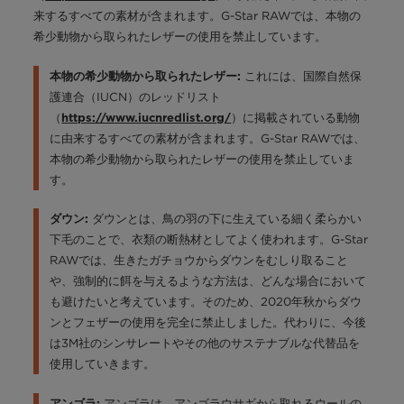
来するすべての素材が含まれます。G-Star RAWでは、本物の
希少動物から取られたレザーの使用を禁止しています。
これには、国際自然保
本物の希少動物から取られたレザー:
護連合（IUCN）のレッドリスト
（
）に掲載されている動物
https://www.iucnredlist.org/
に由来するすべての素材が含まれます。G-Star RAWでは、
本物の希少動物から取られたレザーの使用を禁止していま
す。
ダウンとは、鳥の羽の下に生えている細く柔らかい
ダウン:
下毛のことで、衣類の断熱材としてよく使われます。G-Star
RAWでは、生きたガチョウからダウンをむしり取ること
や、強制的に餌を与えるような方法は、どんな場合において
も避けたいと考えています。そのため、2020年秋からダウ
ンとフェザーの使用を完全に禁止しました。代わりに、今後
は3M社のシンサレートやその他のサステナブルな代替品を
使用していきます。
アンゴラは、アンゴラウサギから取れるウールの
アンゴラ: