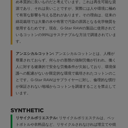
め本質的に良いものだと考えています。これは再生可能な資
源であり、それは良いことですが、実際には人や環境に極め
て有害な影響を与える恐れがあります。その理由は、従来の
綿花栽培では大量の水や有害で汚染の原因となる化学物質を
使用するためです。現在、G-Star RAWの製品に使用されて
いるコットンの99%はサステナブルな方法で調達されていま
す。
アンエシカルコットンとは、人権が
アンエシカルコットン:
尊重されておらず、何らかの形態の強制労働が行われ、働く
人に対する健康的で安全な労働条件が欠如しており、環境保
護への配慮がないか限定的な環境で栽培されたコットンのこ
とです。G-Star RAWはサプライヤーに対し、倫理的な慣行
が保証されない地域からコットンを調達することを禁止して
います。
SYNTHETIC
リサイクルポリエステルは、ペッ
リサイクルポリエステル:
トボトルや衣料品など、リサイクルされなければ埋立てや焼