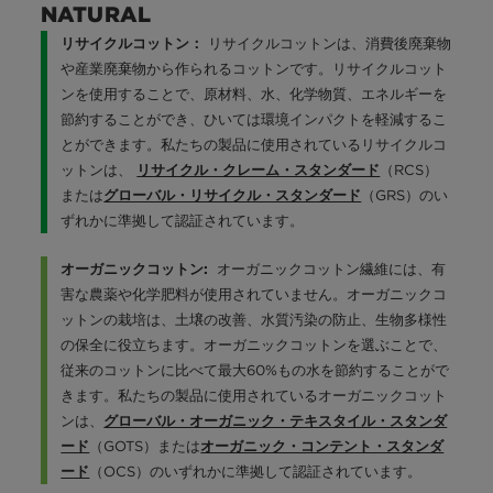
NATURAL
リサイクルコットンは、消費後廃棄物
リサイクルコットン：
や産業廃棄物から作られるコットンです。リサイクルコット
ンを使用することで、原材料、水、化学物質、エネルギーを
節約することができ、ひいては環境インパクトを軽減するこ
とができます。私たちの製品に使用されているリサイクルコ
ットンは、
（RCS）
リサイクル・クレーム・スタンダード
または
（GRS）のい
グローバル・リサイクル・スタンダード
ずれかに準拠して認証されています。
オーガニックコットン繊維には、有
オーガニックコットン:
害な農薬や化学肥料が使用されていません。オーガニックコ
ットンの栽培は、土壌の改善、水質汚染の防止、生物多様性
の保全に役立ちます。オーガニックコットンを選ぶことで、
従来のコットンに比べて最大60%もの水を節約することがで
きます。私たちの製品に使用されているオーガニックコット
ンは、
グローバル・オーガニック・テキスタイル・スタンダ
（GOTS）または
ード
オーガニック・コンテント・スタンダ
（OCS）のいずれかに準拠して認証されています。
ード