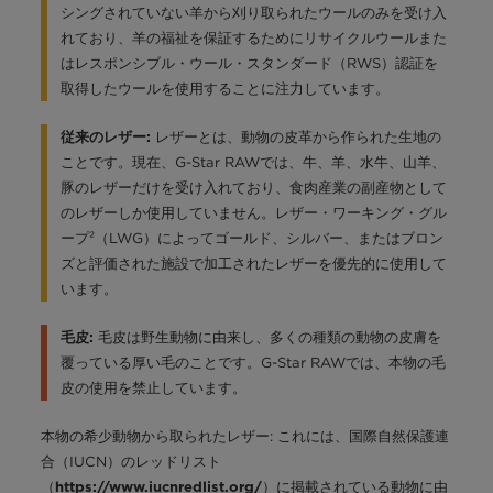
シングされていない羊から刈り取られたウールのみを受け入
れており、羊の福祉を保証するためにリサイクルウールまた
はレスポンシブル・ウール・スタンダード（RWS）認証を
取得したウールを使用することに注力しています。
レザーとは、動物の皮革から作られた生地の
従来のレザー:
ことです。現在、G-Star RAWでは、牛、羊、水牛、山羊、
豚のレザーだけを受け入れており、食肉産業の副産物として
のレザーしか使用していません。レザー・ワーキング・グル
ープ²（LWG）によってゴールド、シルバー、またはブロン
ズと評価された施設で加工されたレザーを優先的に使用して
います。
毛皮は野生動物に由来し、多くの種類の動物の皮膚を
毛皮:
覆っている厚い毛のことです。G-Star RAWでは、本物の毛
皮の使用を禁止しています。
本物の希少動物から取られたレザー: これには、国際自然保護連
合（IUCN）のレッドリスト
（
）に掲載されている動物に由
https://www.iucnredlist.org/