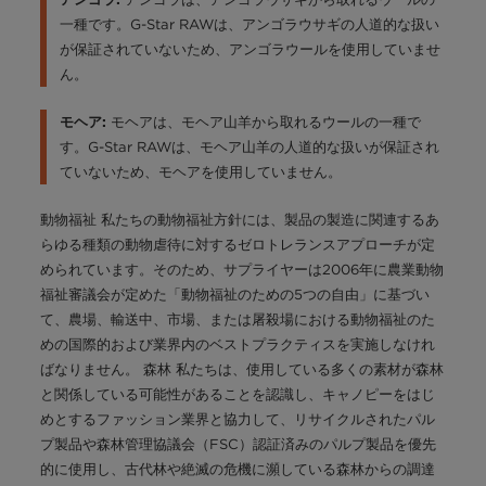
一種です。G-Star RAWは、アンゴラウサギの人道的な扱い
が保証されていないため、アンゴラウールを使用していませ
ん。
モヘアは、モヘア山羊から取れるウールの一種で
モヘア:
す。G-Star RAWは、モヘア山羊の人道的な扱いが保証され
ていないため、モヘアを使用していません。
動物福祉 私たちの動物福祉方針には、製品の製造に関連するあ
らゆる種類の動物虐待に対するゼロトレランスアプローチが定
められています。そのため、サプライヤーは2006年に農業動物
福祉審議会が定めた「動物福祉のための5つの自由」に基づい
て、農場、輸送中、市場、または屠殺場における動物福祉のた
めの国際的および業界内のベストプラクティスを実施しなけれ
ばなりません。 森林 私たちは、使用している多くの素材が森林
と関係している可能性があることを認識し、キャノピーをはじ
めとするファッション業界と協力して、リサイクルされたパル
プ製品や森林管理協議会（FSC）認証済みのパルプ製品を優先
的に使用し、古代林や絶滅の危機に瀕している森林からの調達