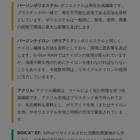
ポリエステルは再生合成繊維です。
バージンポリエステル:
プラスチックの一種で、再生不可能な資源である石油を原料
としています。ポリエステルは一般的に、製造、使用、廃棄
の段階で環境に甚大な影響を及ぼします。
ポリエステルと同じく、
バージンナイロン（ポリアミド）:
ナイロン繊維も石油を原料としており、環境に悪影響を及ぼ
します。G-Star RAWではナイロンの使用が限られています
が、強度や耐久性のためにナイロンを使わなければならない
こともあります。今後数年間は、リサイクルナイロンの使用
に注力していきます。
アクリル繊維は、ウールによく似た特徴を持つ合
アクリル:
成繊維です。アクリル生地はプラスチック糸で作られてお
り、化石燃料を原料とし、ポリアミド生地（またはナイロン
生地）やポリエステル生地と同様の方法で製造されていま
す。
58%がリサイクルされた消費前廃棄物から作
ROICA™ EF: