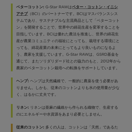
G-Star RAWは
ベターコットン:
ベター・コットン・イニシ
（BCI）のパートナーです。BCIはマスバランスシス
アチブ
テムであり、サステナブルな主流商品として「ベターコット
ン」を開発することで、世界中の綿花生産を変革することを
目指しています。BCIは優れた農法を推進し、世界の綿花生
産が農業コミュニティの福祉にとっても、栽培する環境にと
っても、綿花産業の未来にとってもより良いものになるよ
う、農家を支援しています。G-Star RAWは、GSRD基金を
通じて、またソリダリダード社との協力のもと、2012年から
農家のベターコットン栽培への転換をサポートしています。
ヘンプは天然繊維で、一般的に農薬を使う必要があ
ヘンプ:
りません。しかも、従来のコットンよりも水の使用量が少な
く、はるかに丈夫です。
リネンは亜麻の繊維から作られる織物で、生産する
リネン:
のにエネルギーや水資源をあまり必要としません。
多くの人は、コットンは「天然」であるた
従来のコットン: