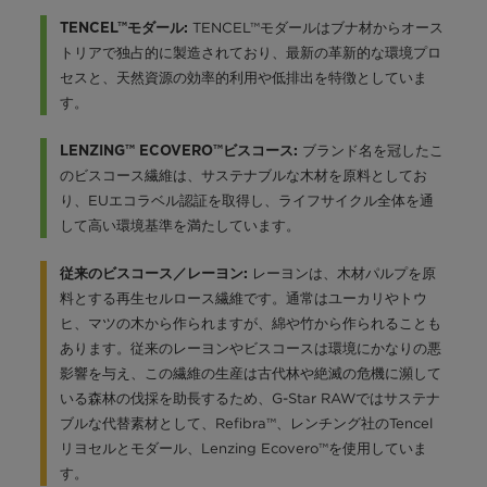
TENCEL™モダールはブナ材からオース
TENCEL™モダール:
トリアで独占的に製造されており、最新の革新的な環境プロ
セスと、天然資源の効率的利用や低排出を特徴としていま
す。
ブランド名を冠したこ
LENZING™ ECOVERO™ビスコース:
のビスコース繊維は、サステナブルな木材を原料としてお
り、EUエコラベル認証を取得し、ライフサイクル全体を通
して高い環境基準を満たしています。
レーヨンは、木材パルプを原
従来のビスコース／レーヨン:
料とする再生セルロース繊維です。通常はユーカリやトウ
ヒ、マツの木から作られますが、綿や竹から作られることも
あります。従来のレーヨンやビスコースは環境にかなりの悪
影響を与え、この繊維の生産は古代林や絶滅の危機に瀕して
いる森林の伐採を助長するため、G-Star RAWではサステナ
ブルな代替素材として、Refibra™、レンチング社のTencel
リヨセルとモダール、Lenzing Ecovero™を使用していま
す。