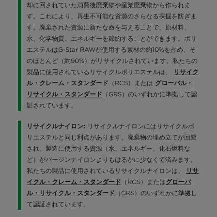
却に回されていた消費後廃棄物や産業廃棄物から作られま
す。これにより、再生不可能な資源のさらなる採掘を防ぎま
す。廃棄された資源に新たな命を与えることで、原材料、
水、化学物質、エネルギーを節約することができます。ポリ
エステルはG-Star RAWが使用する素材の約10%を占め、そ
のほとんど（約90%）がリサイクルされています。私たちの
製品に使用されているリサイクルポリエステルは、
リサイク
（RCS）または
ル・クレーム・スタンダード
グローバル・
（GRS）のいずれかに準拠して認
リサイクル・スタンダード
証されています。
リサイクルナイロンにはリサイクルポ
リサイクルナイロン:
リエステルと同じ利点があります。廃棄物の埋め立てが回避
され、製造に使用する資源（水、エネルギー、化石燃料な
ど）がバージンナイロンよりもはるかに少なくて済みます。
私たちの製品に使用されているリサイクルナイロンは、
リサ
（RCS）または
イクル・クレーム・スタンダード
グローバ
（GRS）のいずれかに準拠し
ル・リサイクル・スタンダード
て認証されています。