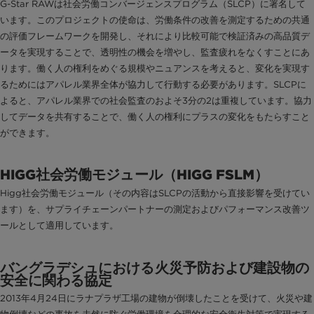
G-Star RAWは社会労働コンバージェンスプログラム（SLCP）に署名して
います。このプロジェクトの使命は、労働条件の改善を測定するための共通
の評価フレームワークを開発し、それにより比較可能で検証済みの高品質デ
ータを実現することで、透明性の機会を増やし、監査疲れをなくすことにあ
ります。働く人の権利をめぐる規模やニュアンスを考えると、変化を実現す
るためにはアパレル業界全体が協力して行動する必要があります。SLCPに
よると、アパレル業界での社会監査のおよそ3分の2は重複しています。協力
してデータを共有することで、働く人の権利にプラスの変化をもたらすこと
ができます。
HIGG社会労働モジュール（HIGG FSLM）
Higg社会労働モジュール（その内容はSLCPの活動から直接影響を受けてい
ます）を、サプライチェーンパートナーの測定およびパフォーマンス改善ツ
ールとして適用しています。
バングラデシュにおける火災予防および建設物の
安全に関わる協定
2013年4月24日にラナプラザ工場の建物が倒壊したことを受けて、火災や建