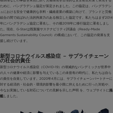
物倒壊などの事故を未然に防ぐ労働環境を合理的な安全衛生対策で実現する
ために、バングラデシュ協定が策定されました。この協定は、バングラデシ
ュにおける安全で健康的な衣料・繊維産業の構築に向けて、ブランドと労働
組合の間で結ばれた法的拘束力のある独立した協定です。私たちはまず2014
年にバングラデシュ協定に署名し、その後2018年に移行協定に署名しまし
た。現在、G-Starは既製服サステナビリティ評議会（Ready-Made
Garments Sustainability Council）の構成において、この協定の発展を支
援し続けています。
新型コロナウイルス感染症 － サプライチェーン
の社会的責任
新型コロナウイルス感染症（COVID-19）の壊滅的なパンデミックが世界中
の人々の健康や経済に影響を与えているこの未曾有の時代に、私たちは自ら
の責任を自覚しています。2020年4月には、サプライチェーンパートナーに
対する経済的・社会的・環境的影響を最小限に抑えるために行った対処や、
今なお実施している対応についての見解を示した声明 を、ウェブサイトに
掲
しました。
載