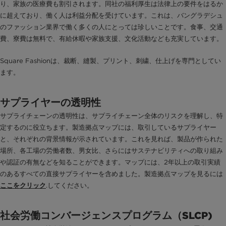
り、家族の医療費も割引されます。同社の福利厚生は法律上の要件をはるか
に超えており、働く人は利益分配を受けています。これは、バングラデシュ
のファッション業界で働く多くの人にとっては珍しいことです。食事、交通
費、寮費は無料で、有給休暇や家族支援、文化活動なども充実しています。
Square Fashionは、裁断、縫製、プリント、刺繍、仕上げを専門としてい
ます。
サプライヤーの透明性
サプライチェーンの透明性は、サプライチェーン全体のリスクを理解し、特
定するのに役立ちます。製造拠点マップには、取引しているサプライヤー
と、それぞれの背景情報が示されています。これを見れば、製品が作られた
場所、各工場の労働者数、男女比、さらにはサステナビリティへの取り組み
や認証の有無などを知ることができます。マップには、2年以上の取引実績
のあるすべての直接サプライヤーを含めました。製造拠点マップを見るには
.してください。
ここをクリック
社会労働コンバージェンスプログラム（SLCP)