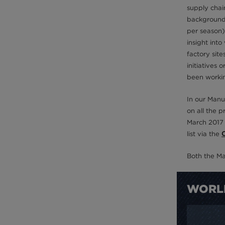
supply chai
background 
per season) 
insight int
factory site
initiatives 
been workin
In our Manuf
on all the p
March 2017
list via the
Both the Ma
WORL