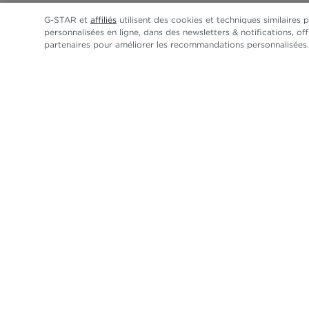
G-STAR et
affiliés
utilisent des cookies et techniques similaires 
personnalisées en ligne, dans des newsletters & notifications, o
partenaires pour améliorer les recommandations personnalisées. 
SERVICE CLIENT
LÉGAL
ENTREPRI
Suivre ma commande
Conditions générales
Télécharge
FAQ
Politique de confidentialité
CLUB-G
Trouver un magasin
Déclaration relative aux cookies
Newslette
Guide des jeans
Choisir les cookies
A propos 
Déclaration d’accessibilité
Durabilité
Conditions d'utilisation
Carrières
Protection de la marque
Salle de p
Plan du site