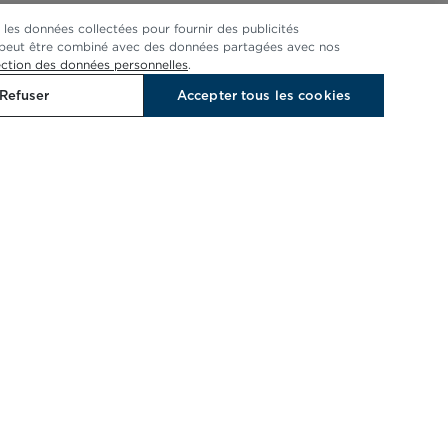
 les données collectées pour fournir des publicités
Cela peut être combiné avec des données partagées avec nos
ection des données personnelles
.
Refuser
Accepter tous les cookies
OUS ET BÉNÉFICIEZ DE 10 % DE RÉDUCTION
ez les portes de notre univers denim. Avec en prime des
jeux-concours, des événements exclusifs et des prestations
get 10% off