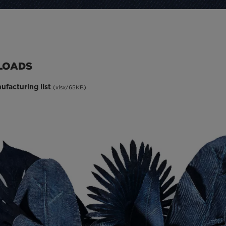
LOADS
ufacturing list
(xlsx/65KB)