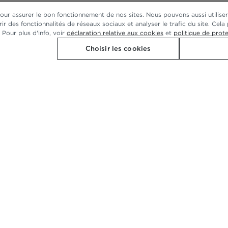
pour assurer le bon fonctionnement de nos sites. Nous pouvons aussi utiliser
ffrir des fonctionnalités de réseaux sociaux et analyser le trafic du site. 
Pour plus d'info, voir
déclaration relative aux cookies
et
politique de prot
Choisir les cookies
SE
REJOIGNEZ-N
z l'application
Rejoignez notre club et pass
cadeaux personnalisés, des 
supplémentaires.
r
de G-STAR
resse