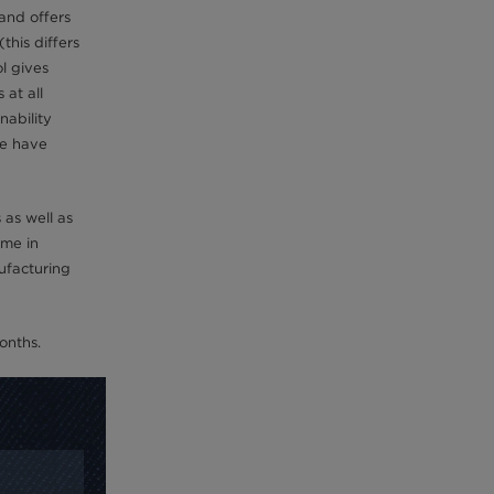
and offers
his differs
l gives
 at all
nability
 we have
 as well as
ime in
ufacturing
onths.