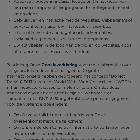
Apparaatgegevens, inclusief locatie en (in het geval van
een mobiel apparaat) lengtegraad, breedtegraad, model
en provider;
Gebruik van en interactie met de Websites, webpagina's of
advertenties, inclusief uw interesses en
click-trail
;
Informatie over de aan u getoonde advertenties;
socialmedia-gegevens, zoals accountgegevens;
Uw activiteiten in de loop van de tijd en op websites, apps
of andere online services van derden.
Raadpleeg Onze
voor meer informatie over
Cookieverklaring
het gebruik van deze technologieën. De grote
internetbrowsers hebben geprobeerd het concept "Do Not
Track" ("DNT") van het World Wide Web Consortium ("W3C")
in hun nieuwste releases te implementeren. Omdat deze
standaard nog niet definitief is, zijn de Websites niet
compatibel met DNT. G-Star gebruikt deze persoonsgegevens
voor de volgende doeleinden:
Om Onze verplichtingen uit hoofde van Onze
overeenkomst met u na te komen;
Om ons en derden te helpen informatie te verkrijgen over
uw bezoeken aan de Websites;
Om uw gebruik van de Websites te analyseren zodat Wij