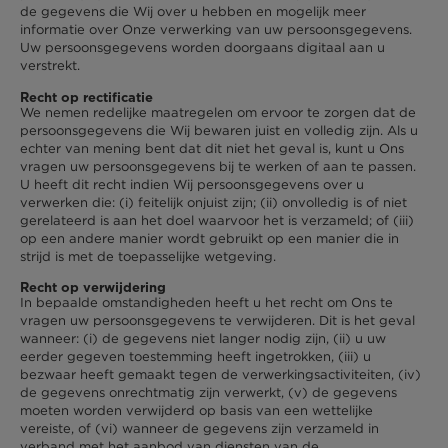
de gegevens die Wij over u hebben en mogelijk meer
informatie over Onze verwerking van uw persoonsgegevens.
Uw persoonsgegevens worden doorgaans digitaal aan u
verstrekt.
Recht op rectificatie
We nemen redelijke maatregelen om ervoor te zorgen dat de
persoonsgegevens die Wij bewaren juist en volledig zijn. Als u
echter van mening bent dat dit niet het geval is, kunt u Ons
vragen uw persoonsgegevens bij te werken of aan te passen.
U heeft dit recht indien Wij persoonsgegevens over u
verwerken die: (i) feitelijk onjuist zijn; (ii) onvolledig is of niet
gerelateerd is aan het doel waarvoor het is verzameld; of (iii)
op een andere manier wordt gebruikt op een manier die in
strijd is met de toepasselijke wetgeving.
Recht op verwijdering
In bepaalde omstandigheden heeft u het recht om Ons te
vragen uw persoonsgegevens te verwijderen. Dit is het geval
wanneer: (i) de gegevens niet langer nodig zijn, (ii) u uw
eerder gegeven toestemming heeft ingetrokken, (iii) u
bezwaar heeft gemaakt tegen de verwerkingsactiviteiten, (iv)
de gegevens onrechtmatig zijn verwerkt, (v) de gegevens
moeten worden verwijderd op basis van een wettelijke
vereiste, of (vi) wanneer de gegevens zijn verzameld in
verband met het aanbod van diensten van de