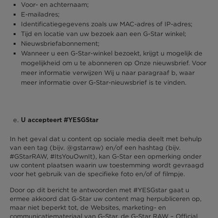
Voor- en achternaam;
E-mailadres;
Identificatiegegevens zoals uw MAC-adres of IP-adres;
Tijd en locatie van uw bezoek aan een G-Star winkel;
Nieuwsbriefabonnement;
Wanneer u een G-Star-winkel bezoekt, krijgt u mogelijk de
mogelijkheid om u te abonneren op Onze nieuwsbrief. Voor
meer informatie verwijzen Wij u naar paragraaf b, waar
meer informatie over G-Star-nieuwsbrief is te vinden.
U accepteert #YESGStar
In het geval dat u content op sociale media deelt met behulp
van een tag (bijv. @gstarraw) en/of een hashtag (bijv.
#GStarRAW, #ItsYouOwnIt), kan G-Star een opmerking onder
uw content plaatsen waarin uw toestemming wordt gevraagd
voor het gebruik van de specifieke foto en/of of filmpje.
Door op dit bericht te antwoorden met #YESGstar gaat u
ermee akkoord dat G-Star uw content mag herpubliceren op,
maar niet beperkt tot, de Websites, marketing- en
communicatiemateriaal van G-Star, de G-Star RAW – Official