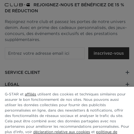
REJOIGNEZ-NOUS ET BÉNÉFICIEZ DE 15 %
DE RÉDUCTION
Rejoignez notre club et passez les portes de notre univers
denim. Avec en prime des cadeaux personnalisés, des jeux-
concours, des événements exclusifs et des prestations
supplémentaires.
inscrivez-vous
SERVICE CLIENT
LÉGAL
G-STAR et
affiliés
utilisent des cookies et techniques similaires pour
ENTREPRISE
assurer le bon fonctionnement de nos sites. Nous pouvons aussi
utiliser les données collectées pour fournir des publicités
personnalisées en ligne, dans des newsletters & notifications, offrir
des fonctionnalités de réseaux sociaux et analyser le trafic du site.
Cela peut être combiné avec des données partagées avec nos
partenaires pour améliorer les recommandations personnalisées. Pour
plus d'info, voir
déclaration relative aux cookies
et
politique de