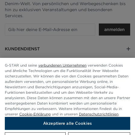
Denim-Welt. Von persönlichen und Werbegeschenken bis
hin zu exklusiven Veranstaltungen und besonderen
Services.
anmelden
KUNDENDIENST
RECHTLICHES
G-STAR und seine
verbundenen Unternehmen
verwenden Cookies
und ähnliche Technologien um die Funktionalität ihrer Webseite
UNTERNEHMEN
sicherzustellen. Wir können die von den Cookies gesammelten Daten
außerdem verwenden, um personalisierte Werbung online, in
Newslettern und Benachrichtigungen anzuzeigen, Social-Media-
Funktionen bereitzustellen und um den Webseite-Verkehr zu
analysieren. Diese Daten können zusammen mit den an unsere Partner
weitergegebenen Daten kombiniert werden um personalisierte
Empfehlungen zu verbessern. Weitere Informationen findest du in
unserer
Cookie-Erklärung
und in unseren
Datenschutzrichtlinien
.
Akzeptiere alle Cookies
© G-STAR RAW 2026